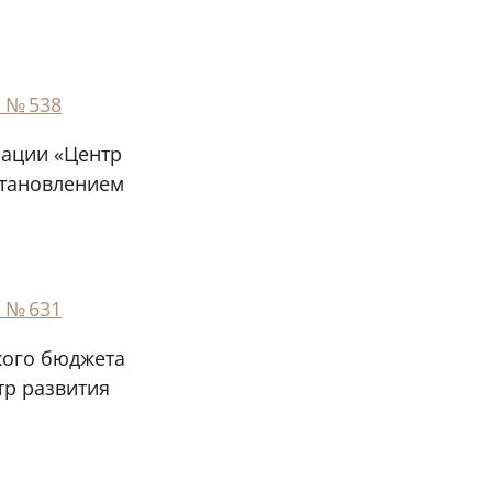
 № 538
зации «Центр
становлением
 № 631
кого бюджета
тр развития