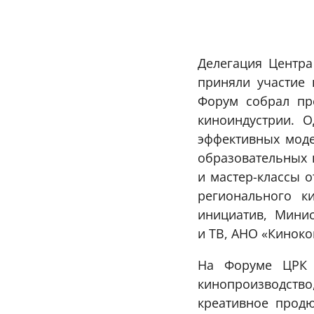
Делегация Центра
приняли участие
Форум собрал пре
киноиндустрии. 
эффективных моде
образовательных 
и мастер-классы 
регионального к
инициатив, Минис
и ТВ, АНО «Киноко
На Форуме ЦРК Р
кинопроизводств
креативное прод