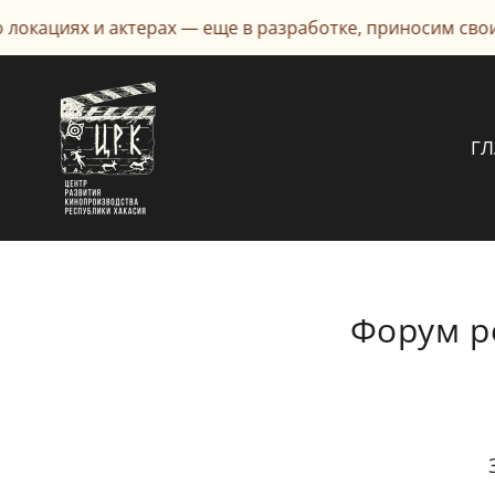
иях и актерах — еще в разработке, приносим свои изв
Г
Форум р