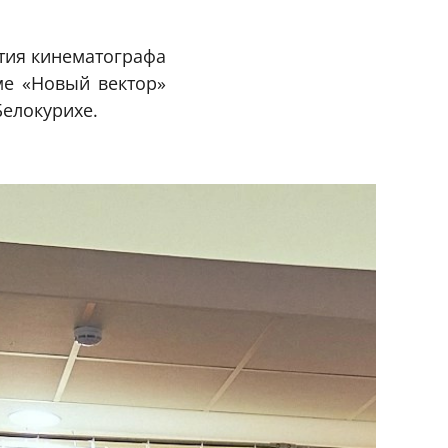
тия кинематографа
ме «Новый вектор»
Белокурихе.