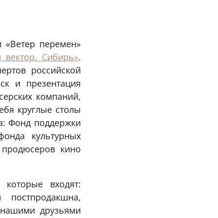
и «Ветер перемен»
 вектор. Сибирь»
.
пертов российской
ск и презентация
серских компаний,
ебя круглые столы
а: Фонд поддержки
фонда культурных
и продюсеров кино
 которые входят:
и постпродакшна,
 нашими друзьями