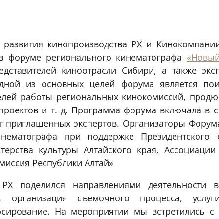
 развития кинопроизводства РХ и Кинокомпани
 в форуме регионального кинематографа
«Новый
дставителей киноотрасли Сибири, а также экс
Одной из основных целей форума является пои
лей работы региональных кинокомиссий, продю
проектов и т. д. Программа форума включала в с
от приглашенных экспертов. Организаторы Форум
инематографа при поддержке Президентского 
терства культуры Алтайского края, Ассоциаци
миссия Республики Алтай»
Х поделился направлениями деятельности в
о, организация съемочного процесса, услуг
юсирование. На мероприятии мы встретились с