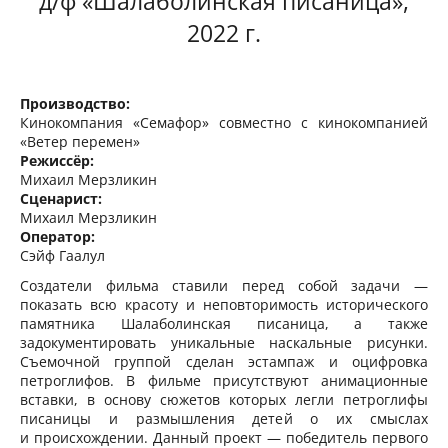
д/ф «Шалаболинская писаница»,
2022 г.
Производство:
Кинокомпания «Семафор» совместно с кинокомпанией
«Ветер перемен»
Режиссёр:
Михаил Мерзликин
Сценарист:
Михаил Мерзликин
Оператор:
Сэйф Гаалул
Создатели фильма ставили перед собой задачи —
показать всю красоту и неповторимость исторического
памятника Шалаболинская писаница, а также
задокументировать уникальные наскальные рисунки.
Съемочной группой сделан эстампаж и оцифровка
петроглифов. В фильме присутствуют анимационные
вставки, в основу сюжетов которых легли петроглифы
писаницы и размышления детей о их смыслах
и происхождении. Данный проект — победитель первого